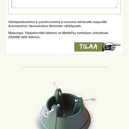
Sähköpostiosoitetta & puhelinnumeroa ei luovuteta kolmansille osapuolille.
Automaattinen tilausvahvistus lähetetään sähköpostiin.
Maksutapa: Yksityishenkilöt käteinen tai MobilePay toimituksen yhteydessä,
yrityksillä myös laskutus.