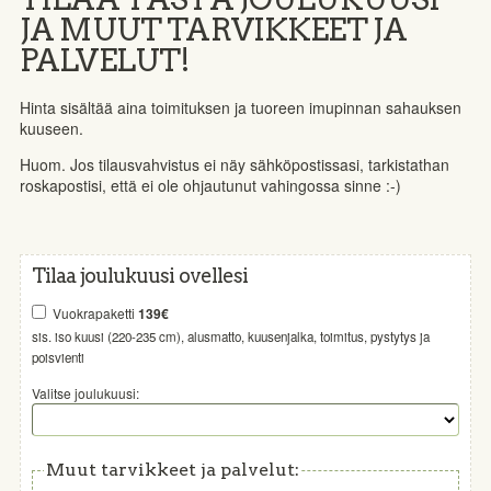
JA MUUT TARVIKKEET JA
PALVELUT!
Hinta sisältää aina toimituksen ja tuoreen imupinnan sahauksen
kuuseen.
Huom. Jos tilausvahvistus ei näy sähköpostissasi, tarkistathan
roskapostisi, että ei ole ohjautunut vahingossa sinne :-)
Tilaa joulukuusi ovellesi
Vuokrapaketti
139€
sis. iso kuusi (220-235 cm), alusmatto, kuusenjalka, toimitus, pystytys ja
poisvienti
Valitse joulukuusi:
Muut tarvikkeet ja palvelut: